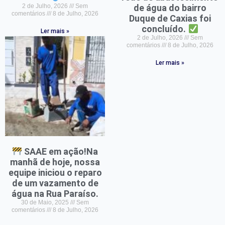
2 de Julho, 2026
Sem
de água do bairro
comentários
8 de Julho, 2026
Duque de Caxias foi
concluído.
Ler mais »
2 de Julho, 2026
Sem
comentários
8 de Julho, 2026
Ler mais »
SAAE em ação!Na
manhã de hoje, nossa
equipe iniciou o reparo
de um vazamento de
água na Rua Paraíso.
30 de Maio, 2025
Sem
comentários
8 de Julho, 2026