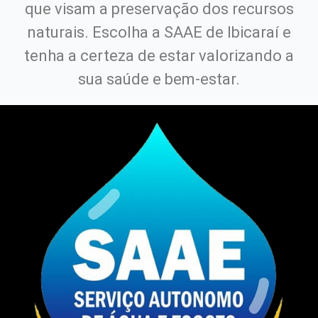
que visam a preservação dos recursos
naturais. Escolha a SAAE de Ibicaraí e
tenha a certeza de estar valorizando a
sua saúde e bem-estar.