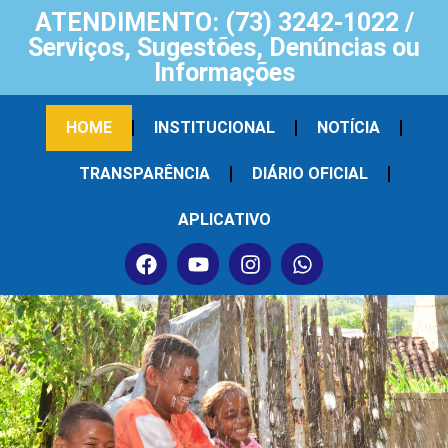
ATENDIMENTO: (73) 3242-1022 /
Serviços, Sugestões, Denúncias ou
Informações
HOME
INSTITUCIONAL
NOTÍCIA
TRANSPARÊNCIA
DIÁRIO OFICIAL
APLICATIVO