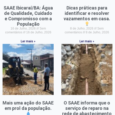
SAAE Ibicaraí/BA: Água
Dicas práticas para
de Qualidade, Cuidado
identificar e resolver
e Compromisso com a
vazamentos em casa.
População
16 de Julho, 2026
Sem
8 de Julho, 2026
Sem
comentários
16 de Julho, 2026
comentários
8 de Julho, 2026
Ler mais »
Ler mais »
Mais uma ação do SAAE
O SAAE informa que o
em prol da população.
serviço de reparo na
rede de abastecimento